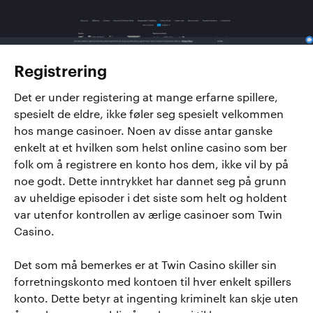
Registrering
Det er under registering at mange erfarne spillere,
spesielt de eldre, ikke føler seg spesielt velkommen
hos mange casinoer. Noen av disse antar ganske
enkelt at et hvilken som helst online casino som ber
folk om å registrere en konto hos dem, ikke vil by på
noe godt. Dette inntrykket har dannet seg på grunn
av uheldige episoder i det siste som helt og holdent
var utenfor kontrollen av ærlige casinoer som Twin
Casino.
Det som må bemerkes er at Twin Casino skiller sin
forretningskonto med kontoen til hver enkelt spillers
konto. Dette betyr at ingenting kriminelt kan skje uten