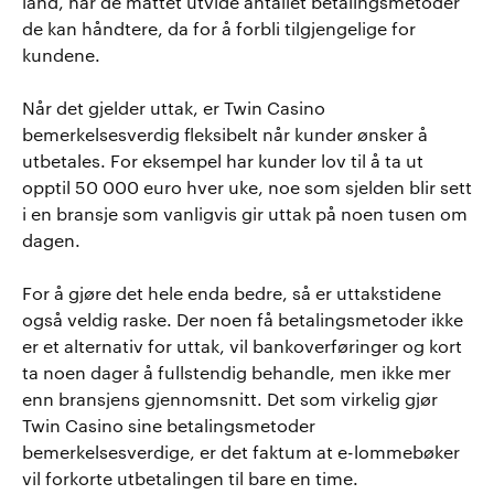
land, har de måttet utvide antallet betalingsmetoder
de kan håndtere, da for å forbli tilgjengelige for
kundene.
Når det gjelder uttak, er Twin Casino
bemerkelsesverdig fleksibelt når kunder ønsker å
utbetales. For eksempel har kunder lov til å ta ut
opptil 50 000 euro hver uke, noe som sjelden blir sett
i en bransje som vanligvis gir uttak på noen tusen om
dagen.
For å gjøre det hele enda bedre, så er uttakstidene
også veldig raske. Der noen få betalingsmetoder ikke
er et alternativ for uttak, vil bankoverføringer og kort
ta noen dager å fullstendig behandle, men ikke mer
enn bransjens gjennomsnitt. Det som virkelig gjør
Twin Casino sine betalingsmetoder
bemerkelsesverdige, er det faktum at e-lommebøker
vil forkorte utbetalingen til bare en time.