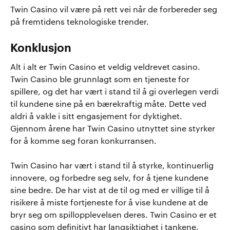
Twin Casino vil være på rett vei når de forbereder seg
på fremtidens teknologiske trender.
Konklusjon
Alt i alt er Twin Casino et veldig veldrevet casino.
Twin Casino ble grunnlagt som en tjeneste for
spillere, og det har vært i stand til å gi overlegen verdi
til kundene sine på en bærekraftig måte. Dette ved
aldri å vakle i sitt engasjement for dyktighet.
Gjennom årene har Twin Casino utnyttet sine styrker
for å komme seg foran konkurransen.
Twin Casino har vært i stand til å styrke, kontinuerlig
innovere, og forbedre seg selv, for å tjene kundene
sine bedre. De har vist at de til og med er villige til å
risikere å miste fortjeneste for å vise kundene at de
bryr seg om spillopplevelsen deres. Twin Casino er et
casino som definitivt har langsiktighet i tankene.