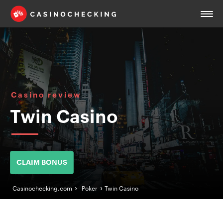
Casino review
Twin Casino
CLAIM BONUS
›
›
Casinochecking.com
Poker
Twin Casino