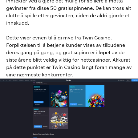
inntekter ved å gjøre det mulig for spillere å motta
gevinster fra disse 50 gratisspinnene. De kan tross alt
slutte å spille etter gevinsten, siden de aldri gjorde et
innskudd.
Dette viser evnen til å gi mye fra Twin Casino.
Forpliktelsen til å betjene kunder vises av tilbudene
deres gang på gang, og gratisspinn er i løpet av de
siste årene blitt veldig viktig for nettcasinoer. Akkurat
på dette punktet er Twin Casino langt foran mange av
sine nærmeste konkurrenter.