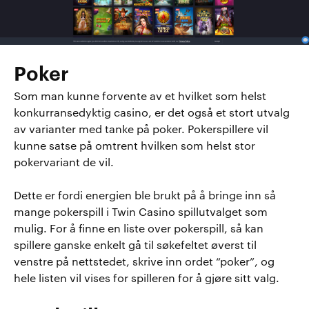
Poker
Som man kunne forvente av et hvilket som helst
konkurransedyktig casino, er det også et stort utvalg
av varianter med tanke på poker. Pokerspillere vil
kunne satse på omtrent hvilken som helst stor
pokervariant de vil.
Dette er fordi energien ble brukt på å bringe inn så
mange pokerspill i Twin Casino spillutvalget som
mulig. For å finne en liste over pokerspill, så kan
spillere ganske enkelt gå til søkefeltet øverst til
venstre på nettstedet, skrive inn ordet “poker”, og
hele listen vil vises for spilleren for å gjøre sitt valg.