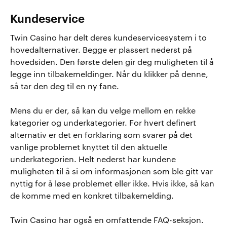
Kundeservice
Twin Casino har delt deres kundeservicesystem i to
hovedalternativer. Begge er plassert nederst på
hovedsiden. Den første delen gir deg muligheten til å
legge inn tilbakemeldinger. Når du klikker på denne,
så tar den deg til en ny fane.
Mens du er der, så kan du velge mellom en rekke
kategorier og underkategorier. For hvert definert
alternativ er det en forklaring som svarer på det
vanlige problemet knyttet til den aktuelle
underkategorien. Helt nederst har kundene
muligheten til å si om informasjonen som ble gitt var
nyttig for å løse problemet eller ikke. Hvis ikke, så kan
de komme med en konkret tilbakemelding.
Twin Casino har også en omfattende FAQ-seksjon.