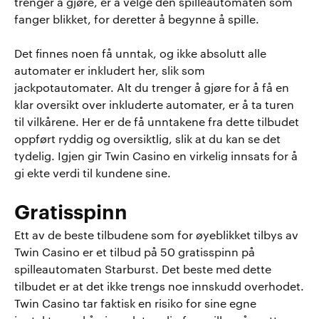
trenger å gjøre, er å velge den spilleautomaten som
fanger blikket, for deretter å begynne å spille.
Det finnes noen få unntak, og ikke absolutt alle
automater er inkludert her, slik som
jackpotautomater. Alt du trenger å gjøre for å få en
klar oversikt over inkluderte automater, er å ta turen
til vilkårene. Her er de få unntakene fra dette tilbudet
oppført ryddig og oversiktlig, slik at du kan se det
tydelig. Igjen gir Twin Casino en virkelig innsats for å
gi ekte verdi til kundene sine.
Gratisspinn
Ett av de beste tilbudene som for øyeblikket tilbys av
Twin Casino er et tilbud på 50 gratisspinn på
spilleautomaten Starburst. Det beste med dette
tilbudet er at det ikke trengs noe innskudd overhodet.
Twin Casino tar faktisk en risiko for sine egne