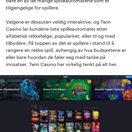
bare en av de mange spilleautomatene som er
tilgjengelige for spillere.
Valgene er dessuten veldig interaktive, og Twin
Casino lar kundene liste spilleautomater etter
alfabetisk rekkefølge, popularitet, eller til og med
tilbydere. På toppen av det er spillere i stand til å
rangere en rekke spill, avhengig av hva budsjettene er
eller bare hvordan de føler seg med tanke på
innsatser. Twin Casino har virkelig tenkt på alt her.