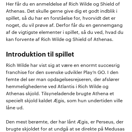
Her får du en anmeldelse af Rich Wilde og Shield of
Athenas. Det skulle gerne give dig et godt indblik i
spillet, så du har en forståelse for, hvorvidt det er
noget, du vil prøve af. Derfor får du en gennemgang
af de vigtigste elementer i spillet, så du ved, hvad du
kan forvente af Rich Wilde og Shield of Athenas.
Introduktion til spillet
Rich Wilde har vist sig at være en enormt succesrig
franchise for den svenske udvikler Play’n GO. I den
femte del ser man opdagelsesrejseren, der afslører
hemmelighederne ved Atlantis i Rich Wilde og
Athenas skjold. Tilsyneladende brugte Athena et
specielt skjold kaldet Ægis, som hun undertiden ville
låne ud.
Den mest berømte, der har lånt Ægis, er Perseus, der
brugte skjoldet for at undgå at se direkte på Medusas