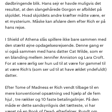
dødbringende blik. Hans sejr er havde muligvis det
resultat, at den slangehårede Gorgon er afbildet på
skjoldet. Hvad skjoldets andre kræfter måtte være, er
et mysterium. Måske kan afsløre dem efter Rich er på
hans rejse.
I Shield of Athena slås spillere ikke bare sammen med
den stærkt øjne opdagelsesrejsende. Denne gang er
vi også sammen med hans datter Cat Wilde, som er
en blanding mellem Jennifer Anniston og Lara Croft.
For at være ærlig ser hun ud til at være for gammel til
at være Rich’s (som ser ud til at have ældet yndefuldt)
datter.
Efter Tome of Madness er Rich vendt tilbage til en
mere konventionel opsætning ved hjælp af de fem
hjul , tre rækker og 10 faste betalingslinjer. På den
måde er dette sandsynligvis det tætteste, vi har
været på en Book of Dead- efterfølger. Rundt om