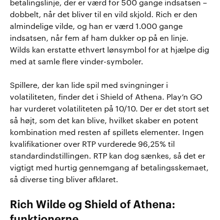
betalingslinje, der er værd for 500 gange indsatsen –
dobbelt, når det bliver til en vild skjold. Rich er den
almindelige vilde, og han er værd 1.000 gange
indsatsen, når fem af ham dukker op på en linje.
Wilds kan erstatte ethvert lønsymbol for at hjælpe dig
med at samle flere vinder-symboler.
Spillere, der kan lide spil med svingninger i
volatiliteten, finder det i Shield of Athena. Play’n GO
har vurderet volatiliteten på 10/10. Der er det stort set
så højt, som det kan blive, hvilket skaber en potent
kombination med resten af ​​spillets elementer. Ingen
kvalifikationer over RTP vurderede 96,25% til
standardindstillingen. RTP kan dog sænkes, så det er
vigtigt med hurtig gennemgang af betalingsskemaet,
så diverse ting bliver afklaret.
Rich Wilde og Shield of Athena:
funktionerne